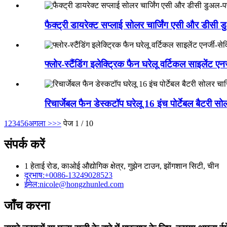
फैक्ट्री डायरेक्ट सप्लाई सोलर चार्जिंग एसी और डीसी डु
फ्लोर-स्टैंडिंग इलेक्ट्रिक फैन घरेलू वर्टिकल साइलेंट एनर
रिचार्जेबल फैन डेस्कटॉप घरेलू 16 इंच पोर्टेबल बैटरी सोल
1
2
3
4
5
6
अगला >
>>
पेज 1 / 10
संपर्क करें
1 हेताई रोड, काओई औद्योगिक क्षेत्र, गुझेन टाउन, झोंगशान सिटी, चीन
दूरभाष:
+0086-13249028523
ईमेल:
nicole@hongzhunled.com
जाँच करना