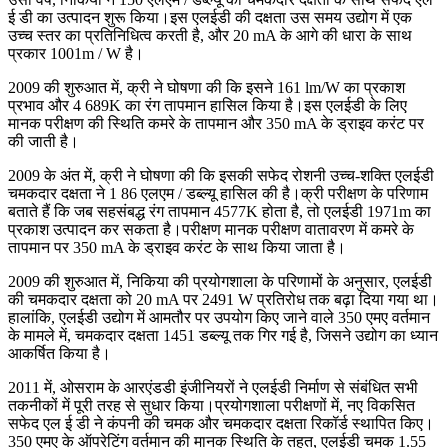
ई डी का उत्पादन शुरू किया।इस एलईडी की दक्षता उस समय उद्योग में एक
उच्च स्तर का प्रतिनिधित्व करती है, और 20 mA के आगे की धारा के साथ
प्रकार 1001m / W है।
2009 की शुरुआत में, क्री ने घोषणा की कि इसने 161 lm/W का प्रकाश
प्रभाव और 4 689K का रंग तापमान हासिल किया है।इस एलईडी के लिए
मानक परीक्षण की स्थिति कमरे के तापमान और 350 mA के ड्राइव करंट पर
की जाती है।
2009 के अंत में, क्री ने घोषणा की कि इसकी सफेद रोशनी उच्च-शक्ति एलईडी
चमकदार दक्षता ने 1 86 एलएम / डब्ल्यू हासिल की है।क्री परीक्षण के परिणाम
बताते हैं कि जब सहसंबद्ध रंग तापमान 4577K होता है, तो एलईडी 1971m का
प्रकाश उत्पादन कर सकता है।परीक्षण मानक परीक्षण वातावरण में कमरे के
तापमान पर 350 mA के ड्राइव करंट के साथ किया जाता है।
2009 की शुरुआत में, निकिया की प्रयोगशाला के परिणामों के अनुसार, एलईडी
की चमकदार दक्षता को 20 mA पर 2491 W प्रतिरोध तक बढ़ा दिया गया था।
हालांकि, एलईडी उद्योग में आमतौर पर उपयोग किए जाने वाले 350 एमए वर्तमान
के मामले में, चमकदार दक्षता 1451 डब्ल्यू तक गिर गई है, जिसने उद्योग का ध्यान
आकर्षित किया है।
2011 में, ओसराम के आरएंडडी इंजीनियरों ने एलईडी निर्माण से संबंधित सभी
तकनीकों में पूरी तरह से सुधार किया।प्रयोगशाला परीक्षणों में, नए विकसित
सफेद एल ई डी ने कंपनी की चमक और चमकदार दक्षता रिकॉर्ड स्थापित किए।
350 एमए के ऑपरेटिंग वर्तमान की मानक स्थिति के तहत, एलईडी चमक 1.55