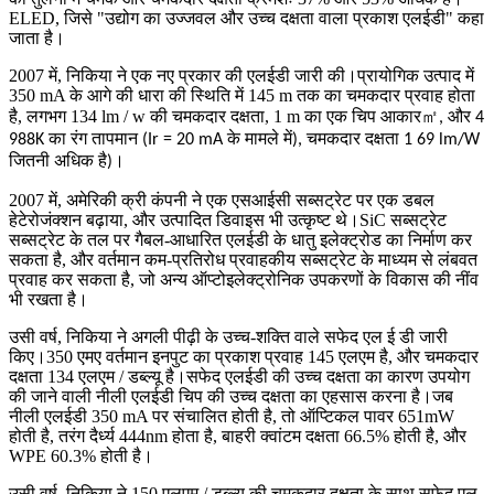
ELED, जिसे "उद्योग का उज्जवल और उच्च दक्षता वाला प्रकाश एलईडी" कहा
जाता है।
2007 में, निकिया ने एक नए प्रकार की एलईडी जारी की।प्रायोगिक उत्पाद में
350 mA के आगे की धारा की स्थिति में 145 m तक का चमकदार प्रवाह होता
है, लगभग 134 lm / w की चमकदार दक्षता, 1 m का एक चिप आकार
㎡
, और 4
988K का रंग तापमान (Ir = 20 mA के मामले में), चमकदार दक्षता 1 69 lm/W
जितनी अधिक है)।
2007 में, अमेरिकी क्री कंपनी ने एक एसआईसी सब्सट्रेट पर एक डबल
हेटेरोजंक्शन बढ़ाया, और उत्पादित डिवाइस भी उत्कृष्ट थे।SiC सब्सट्रेट
सब्सट्रेट के तल पर गैबल-आधारित एलईडी के धातु इलेक्ट्रोड का निर्माण कर
सकता है, और वर्तमान कम-प्रतिरोध प्रवाहकीय सब्सट्रेट के माध्यम से लंबवत
प्रवाह कर सकता है, जो अन्य ऑप्टोइलेक्ट्रोनिक उपकरणों के विकास की नींव
भी रखता है।
उसी वर्ष, निकिया ने अगली पीढ़ी के उच्च-शक्ति वाले सफेद एल ई डी जारी
किए।350 एमए वर्तमान इनपुट का प्रकाश प्रवाह 145 एलएम है, और चमकदार
दक्षता 134 एलएम / डब्ल्यू है।सफेद एलईडी की उच्च दक्षता का कारण उपयोग
की जाने वाली नीली एलईडी चिप की उच्च दक्षता का एहसास करना है।जब
नीली एलईडी 350 mA पर संचालित होती है, तो ऑप्टिकल पावर 651mW
होती है, तरंग दैर्ध्य 444nm होता है, बाहरी क्वांटम दक्षता 66.5% होती है, और
WPE 60.3% होती है।
उसी वर्ष, निकिया ने 150 एलएम / डब्ल्यू की चमकदार दक्षता के साथ सफेद एल