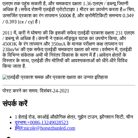
एलएम तक पहुंच सकती है, और चमकदार दक्षता 1.36 एलएम / डब्ल्यू जितनी
अधिक है।सफेद रोशनी एलईडी प्रोटोटाइप 1 मीटर का उपयोग करता है
㎡
चिप,
उत्सर्जित प्रकाश का रंग तापमान 5000K है, और क्रोमैटिकिटी समन्वय 0.349
/ 0.393 (cx / cy) है।
2011 में, क्री ने घोषणा की कि इसकी सफेद एलईडी प्रकाश दक्षता 231 एलएम
/ डब्ल्यू से अधिक है।कंपनी ने एकल-मॉड्यूल घटक का उपयोग किया, और
450OK के रंग तापमान और 350mA के मानक परीक्षण कक्ष तापमान पर
23llm/W की एक सफेद एलईडी चमकदार दक्षता को मापा।वर्तमान में, एलईडी
के विभिन्न संकेतक अभी भी निरंतर विकास के चरण में हैं।आवेदन क्षेत्रों के
विस्तार के साथ, एलईडी लैंप मोतियों की आवश्यकताओं को धीरे-धीरे विविध
किया जाता है
.
पोस्ट करने का समय: दिसंबर-24-2021
संपर्क करें
1 हेताई रोड, काओई औद्योगिक क्षेत्र, गुझेन टाउन, झोंगशान सिटी, चीन
दूरभाष:
+0086-13249028523
ईमेल:
nicole@hongzhunled.com